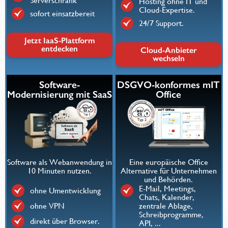
Serverschrank
Hosting ohne IT und
Cloud-Expertise.
sofort einsatzbereit
24/7 Support.
Jetzt IaaS-Plattform
entdecken
Cloud-Anbieter
wechseln
Software-
DSGVO-konformes mIT
Modernisierung mit SaaS
Office
Software als Webanwendung in
Eine europäische Office
10 Minuten nutzen.
Alternative für Unternehmen
und Behörden.
E-Mail, Meetings,
ohne Umentwicklung
Chats, Kalender,
ohne VPN
zentrale Ablage,
Schreibprogramme,
direkt über Browser.
API, ...