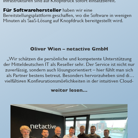
Infrastrukturen sind auf Knopfdruck sofort einsatzbereit.
Für Softwarehersteller
haben wir eine
Bereitstellungsplattform geschaffen, wo die Software in wenigen
Minuten als SaaS-Lösung auf Knopfdruck bereitgestellt wird.
Oliver Wien – netactive GmbH
„Wir schätzen die persönliche und kompetente Unterstützung
der Mitteldeutschen IT als Reseller sehr. Der Service ist nicht nur
zuverlässig, sondern auch lösungsorientiert – hier fühlt man sich
als Partner bestens betreut. Besonders hervorzuheben sind die
vielfältigen Konfigurationsmöglichkeiten in der intuitiven Cloud-
Konsole, die individuelle Anforderungen problemlos abbilden
weiter lesen…
lassen. Die Preisstruktur ist attraktiv und marktgerecht, was das
Angebot zusätzlich interessant macht. Auch die schnelle und
flexible Verfügbarkeit der Cloud-Ressourcen überzeugt uns im
täglichen Einsatz. Klare Empfehlung!“