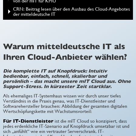
von der mIT für KMU
CRN: Beitrag lesen über den Ausbau des Cloud-Angebotes
der mitteldeutsche IT
Warum mitteldeutsche IT als
Ihren Cloud-Anbieter wählen?
Die komplette IT auf Knopfdruck:
Intuitiv
bedienbar, einfach, schnell, skalierbar und
persönlich – das macht unsere mIT Cloud aus. Ohne
Support-Stress. In kürzester Zeit startklar.
Als ehemaliges IT-Systemhaus wissen wir durch unser tiefes
Verständnis in die Praxis genau, was IT-Dienstleister und
Softwarehersteller brauchen: Abbildung der gesamten digitalen
Wertschöpfungskette mit Wachstumsvorteil:
Für IT-Dienstleister
ist die mIT Cloud so konzipiert, dass
jedes erdenkliche IT-Szenario auf Knopfdruck umsetzbar ist und
sich „anfühlt“ wie ein vertrauter Serverschrank. IT-