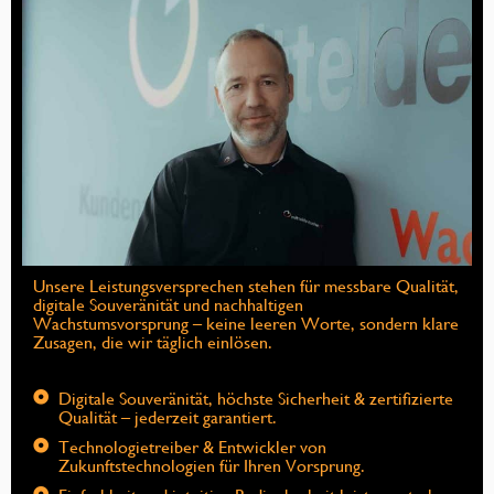
Unsere Leistungsversprechen stehen für messbare Qualität,
digitale Souveränität und nachhaltigen
Wachstumsvorsprung – keine leeren Worte, sondern klare
Zusagen, die wir täglich einlösen.
Digitale Souveränität, höchste Sicherheit & zertifizierte
Qualität – jederzeit garantiert.
Technologietreiber & Entwickler von
Zukunftstechnologien für Ihren Vorsprung.