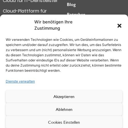
Cloud für IT-Dienstleister
Blog
Cloud-Plattform für
Ratgeber
Softwarehersteller
Wir benötigen Ihre
Kundencenter
Zustimmung
Highspeed-Internet für
Störungsmelder
Wir verwenden Technologien wie Cookies, um Geräteinformationen zu
attraktive Städte
Datenschutz
speichern und/oder darauf zuzugreifen. Wir tun dies, um das Surferlebnis
zu verbessern und um (nicht) personalisierte Werbung anzuzeigen. Wenn
Deutsche next Level
Impressum
du diesen Technologien zustimmst, können wir Daten wie das
Surfverhalten oder eindeutige IDs auf dieser Website verarbeiten. Wenn
Cloud-Office
AGB (Privatkunden)
du deine Zustimmung nicht erteilst oder zurückziehst, können bestimmte
Funktionen beeinträchtigt werden.
KI-Innovationen
AGB (Firmenkunden)
Dienste verwalten
Widerrufsbelehrung
Akzeptieren
Vertrag widerrufen
Ablehnen
Cookies Einstellen