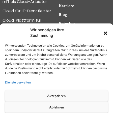
mIT als Cloud-Anbieter
Karriere
Cloud für IT-Dienstleister
Blog
Cloud-Plattform für
Ratgeber
Softwarehersteller
Wir benötigen Ihre
Kundencenter
Zustimmung
Highspeed-Internet für
Störungsmelder
Wir verwenden Technologien wie Cookies, um Geräteinformationen zu
attraktive Städte
Datenschutz
speichern und/oder darauf zuzugreifen. Wir tun dies, um das Surferlebnis
zu verbessern und um (nicht) personalisierte Werbung anzuzeigen. Wenn
Deutsche next Level
Impressum
du diesen Technologien zustimmst, können wir Daten wie das
Surfverhalten oder eindeutige IDs auf dieser Website verarbeiten. Wenn
Cloud-Office
AGB (Privatkunden)
du deine Zustimmung nicht erteilst oder zurückziehst, können bestimmte
Funktionen beeinträchtigt werden.
KI-Innovationen
AGB (Firmenkunden)
Dienste verwalten
Widerrufsbelehrung
Akzeptieren
Vertrag widerrufen
Ablehnen