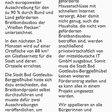
geförderte
nach europaweiter
Hausanschlüsse mit
Ausschreibung für den
schnellem Internet
zu 90 % durch Bund und
versorgt. Aber damit
Land geförderten
nicht genug, auch die
Breitbandausbau der
Haushalte, die nicht vom
„Weißen Flecken“
geförderten
unterzeichnet.
Breitbandausbau
In den nächsten 24
betroffen sind, werden
Monaten wird auf einer
anschließend
Ortsfläche von 88 km²
privatwirtschaftlich von
ein Glasfasernetz für die
der mitteldeutsche IT
Stadt und deren
GmbH ausgebaut. Somit
Ortsteile errichtet.
muss die Stadt Bad
Gottleuba-Berggießhübel
Die Stadt Bad Gottleuba-
keinen weiteren
Berggießhübel hatte sich
Förderantrag stellen und
dazu entschieden, das
es kann alles in einem
Breitbandprojekt selbst
Projekt umgesetzt
durchzuführen und
werden.
musste dafür zwei
Ausschreibungen
Wir appellieren an alle
veröffentlichen, um
Bürgerinnen und