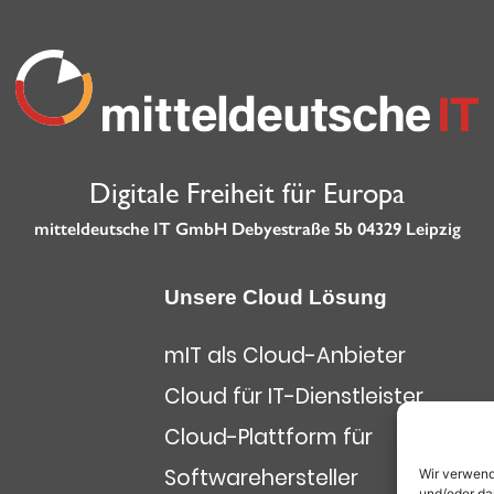
Digitale Freiheit für Europa
mitteldeutsche IT GmbH Debyestraße 5b 04329 Leipzig
Unsere Cloud Lösung
mIT als Cloud-Anbieter
Cloud für IT-Dienstleister
Cloud-Plattform für
Softwarehersteller
Wir verwend
und/oder da