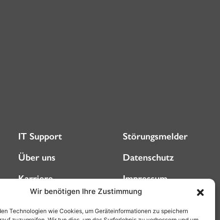
IT Support
Störungsmelder
Über uns
Datenschutz
Karriere
Impressum
Wir benötigen Ihre Zustimmung
Blog
AGB (Privatkunden)
en Technologien wie Cookies, um Geräteinformationen zu speichern
rauf zuzugreifen. Wir tun dies, um das Surferlebnis zu verbessern und um