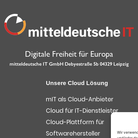
Digitale Freiheit für Europa
mitteldeutsche IT GmbH Debyestraße 5b 04329 Leipzig
Unsere Cloud Lösung
mIT als Cloud-Anbieter
Cloud für IT-Dienstleister
Cloud-Plattform für
Softwarehersteller
Wir verwend
und/oder da