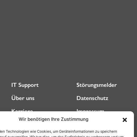
IT Support
Störungsmelder
Über uns
Datenschutz
Karriere
Impressum
Wir benötigen Ihre Zustimmung
Blog
AGB (Privatkunden)
en Technologien wie Cookies, um Geräteinformationen zu speichern
rauf zuzugreifen. Wir tun dies, um das Surferlebnis zu verbessern und um